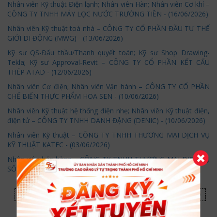
Nhân viên Kỹ thuật Điện lạnh; Nhân viên Hàn; Nhân viên Cơ khí –
CÔNG TY TNHH MÁY LỌC NƯỚC TRƯỜNG TIỀN - (16/06/2026)
Nhân viên Kỹ thuật toà nhà – CÔNG TY CỔ PHẦN ĐẦU TƯ THẾ
GIỚI DI ĐỘNG (MWG) - (13/06/2026)
Kỹ sư QS-Đấu thầu/Thanh quyết toán; Kỹ sư Shop Drawing-
Tekla; Kỹ sư Approval-Revit – CÔNG TY CỔ PHẦN KẾT CẤU
THÉP ATAD - (12/06/2026)
Nhân viên Cơ điện; Nhân viên Vận hành – CÔNG TY CỔ PHẦN
CHẾ BIẾN THỰC PHẨM HOA SEN - (10/06/2026)
Nhân viên Kỹ thuật hệ thống điện nhẹ; Nhân viên Kỹ thuật điện,
điện tử – CÔNG TY TNHH DANH ĐẶNG (DENIC) - (10/06/2026)
Nhân viên Kỹ thuật – CÔNG TY TNHH THƯƠNG MẠI DỊCH VỤ
KỸ THUẬT KATEC - (03/06/2026)
Nhân viên bán hàng – CÔNG TY TNHH THƯƠNG MẠI DỊCH VỤ
SỐ DÁCH - (29/05/2026)
...
1
2
3
4
5
6
7
8
9
10
139
140