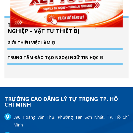
TRUNG TÂM ĐÀO TẠO - QUAN HỆ DOANH
NGHIỆP – VẬT TƯ THIẾT BỊ
GIỚI THIỆU VIỆC LÀM
TRUNG TÂM ĐÀO TẠO NGOẠI NGỮ TIN HỌC
TRƯỜNG CAO ĐẲNG LÝ TỰ TRỌNG TP. HỒ
CHÍ MINH
390 Hoàng Văn Thụ, Phường Tân Sơn Nhất, TP. Hồ Chí
Minh