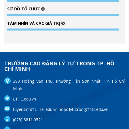
SƠ ĐỒ TỔ CHỨC
TẦM NHÌN VÀ CÁC GIÁ TRỊ
TRƯỜNG CAO ĐẲNG LÝ TỰ TRỌNG TP. HỒ
CHÍ MINH
390 Hoàng Văn Thụ, Phường Tân Sơn Nhất, TP. Hồ Chí
Minh
LTTC.edu.vn
tuyensinh@LTTC.edu.vn hoặc lytutrong@lttc.edu.vn
(028) 3811.0521