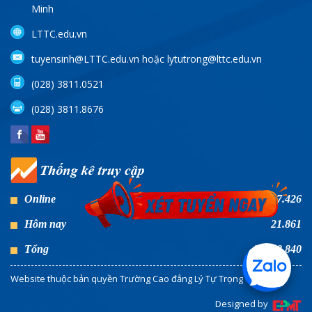
Minh
LTTC.edu.vn
tuyensinh@LTTC.edu.vn hoặc lytutrong@lttc.edu.vn
(028) 3811.0521
(028) 3811.8676
Online
7.426
Hôm nay
21.861
Tổng
46.968.840
Website thuộc bản quyền Trường Cao đẳng Lý Tự Trọng TP HCM
Designed by