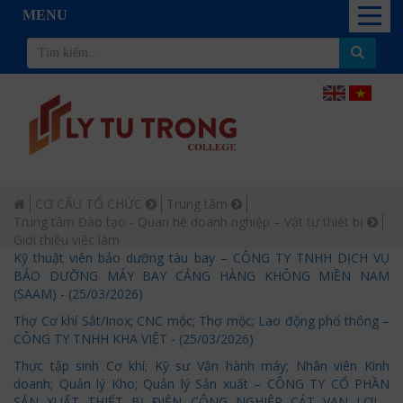
MENU
CƠ CẤU TỔ CHỨC
Trung tâm
Trung tâm Đào tạo - Quan hệ doanh nghiệp – Vật tư thiết bị
Giới thiệu việc làm
Kỹ thuật viên bảo dưỡng tàu bay – CÔNG TY TNHH DỊCH VỤ
BẢO DƯỠNG MÁY BAY CẢNG HÀNG KHÔNG MIỀN NAM
(SAAM) - (25/03/2026)
Thợ Cơ khí Sắt/Inox; CNC mộc; Thợ mộc; Lao động phổ thông –
CÔNG TY TNHH KHA VIỆT - (25/03/2026)
Thực tập sinh Cơ khí; Kỹ sư Vận hành máy; Nhân viên Kinh
doanh; Quản lý Kho; Quản lý Sản xuất – CÔNG TY CỔ PHẦN
SẢN XUẤT THIẾT BỊ ĐIỆN CÔNG NGHIỆP CÁT VẠN LỢI -