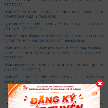
(18/03/2026)
Nhân viên Kỹ thuật – CÔNG TY TNHH PHÁT TRIỂN CÔNG
NGHỆ ĐÔNG NAM - (17/03/2026)
Kỹ thuật viên sản xuất – CÔNG TY TNHH INTEL PRODUCTS
VIỆT NAM - (16/03/2026)
Nhân viên Kinh doanh; Nhân viên Cơ khí – CÔNG TY CỔ PHẦN
SẮT MỸ THUẬT KHANG HƯNG PHÁT - (06/03/2026)
Nhân viên Thu mua; Nhân viên Kỹ thuật chỉnh máy ép nhựa –
CÔNG TY TNHH SX-TM-CK TÂN HOA THỊNH LONG AN -
(05/03/2026)
Nhân viên Kỹ thuật – CÔNG TY TNHH THƯƠNG MẠI DỊCH VỤ
VINH TÍN - (04/03/2026)
Nhân viên – Thực tập sinh Cơ khí – CÔNG TY CỔ PHẦN IN VÀ
BAO BÌ MỸ CHÂU - (04/03/2026)
Thợ hàn; Công nhân gá lắp; Công nhân lắp ráp và vệ sinh –
CÔNG TY TNHH KỸ THUẬT TIÊU ĐIỂM - (04/03/2026)
...
1
2
3
4
5
6
7
8
9
10
139