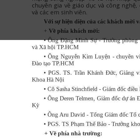
chuyên gia về giáo dục và công nghệ, 
và các em sinh viên.
Với sự hiện diện của các khách mời 
+
Về phía khách mời:
• Ông Đặng Minh Sự - Trưởng phòng 
và Xã hội TP.HCM
• Ông Nguyễn Kim Luyện - chuyên vi
Đào tạo TP.HCM
• PGS. TS. Trần Khánh Đức, Giảng vi
Khoa Hà Nội
• Cô Sasha Stinchfield - Giám đốc điề
• Ông Deren Telmen, Giám đốc dự án Đ
Kỳ
• Ông Aru David - Tổng Giám đốc Tổ
• PGS. TS Phạm Thế Bảo - Trưởng kho
+ Về phía nhà trường: