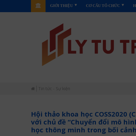
GIỚI THIỆU
CƠ CẤU TỔ CHỨC
H
Tin tức - Sự kiện
Hội thảo khoa học COSS2020 (C
với chủ đề “Chuyển đổi mô hìn
học thông minh trong bối cảnh