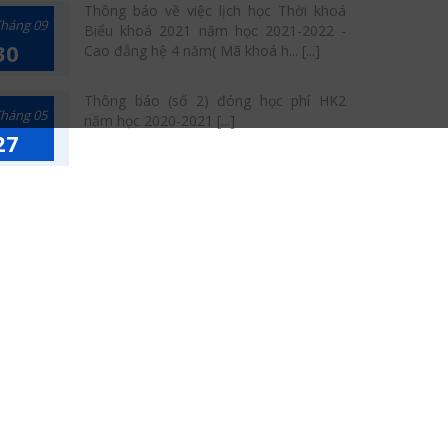
Thông báo về việc lịch học Thời khoá
háng 09
Biểu khoá 2021 năm học 2021-2022 -
30
Cao đẳng hệ 4 năm( Mã khoá h... [...]
Thông báo (số 2) đóng học phí HK2
háng 05
năm học 2020-2021 [...]
27