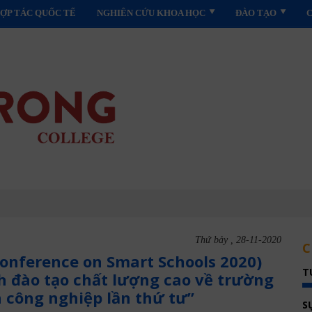
ỢP TÁC QUỐC TẾ
NGHIÊN CỨU KHOA HỌC
ĐÀO TẠO
Thứ bảy , 28-11-2020
C
onference on Smart Schools 2020)
T
h đào tạo chất lượng cao về trường
 công nghiệp lần thứ tư”
S