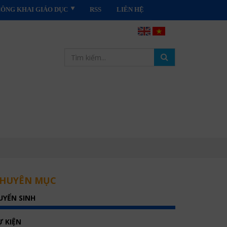
CÔNG KHAI GIÁO DỤC
RSS
LIÊN HỆ
HUYÊN MỤC
UYỂN SINH
Ự KIỆN