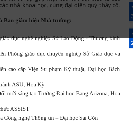
các nhà khoa học, cùng đại diện quý thầy cô,
T
và Ban giám hiệu Nhà trường:
T
giáo dục nghề nghiệp Sở Lao Động - Thương binh
ên Phòng giáo dục chuyên nghiệp Sở Giáo dục và
ên cao cấp Viện Sư phạm Kỹ thuật, Đại học Bách
u hành ASU, Hoa Kỳ
ổi mới sáng tạo Trường Đại học Bang Arizona, Hoa
 chức ASSIST
a Công nghệ Thông tin – Đại học Sài Gòn