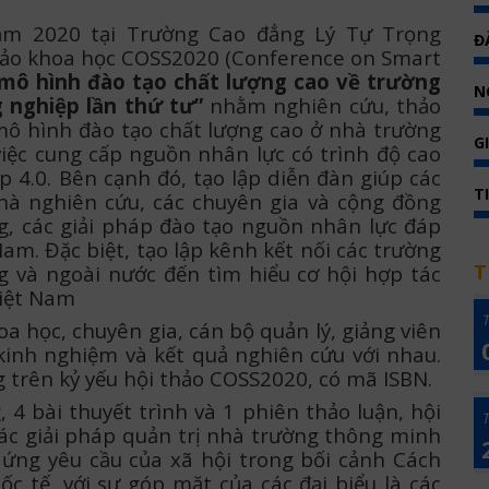
m 2020 tại Trường Cao đẳng Lý Tự Trọng
Đ
hảo khoa học COSS2020 (Conference on Smart
mô hình đào tạo chất lượng cao về trường
N
 nghiệp lần thứ tư”
nhằm nghiên cứu, thảo
 mô hình đào tạo chất lượng cao ở nhà trường
G
iệc cung cấp nguồn nhân lực có trình độ cao
 4.0. Bên cạnh đó, tạo lập diễn đàn giúp các
T
à nghiên cứu, các chuyên gia và cộng đồng
g, các giải pháp đào tạo nguồn nhân lực đáp
am. Đặc biệt, tạo lập kênh kết nối các trường
T
g và ngoài nước đến tìm hiểu cơ hội hợp tác
Việt Nam
T
oa học, chuyên gia, cán bộ quản lý, giảng viên
 kinh nghiệm và kết quả nghiên cứu với nhau.
g trên kỷ yếu hội thảo COSS2020, có mã ISBN.
 4 bài thuyết trình và 1 phiên thảo luận, hội
T
các giải pháp quản trị nhà trường thông minh
 ứng yêu cầu của xã hội trong bối cảnh Cách
c tế, với sự góp mặt của các đại biểu là các