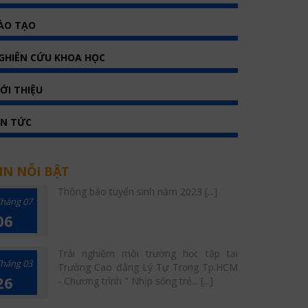
ÀO TẠO
GHIÊN CỨU KHOA HỌC
IỚI THIỆU
IN TỨC
IN NỖI BẬT
Thông báo tuyển sinh năm 2023 [...]
háng 07
06
Trải nghiệm môi trường học tập tại
háng 03
Trường Cao đẳng Lý Tự Trọng Tp.HCM
26
- Chương trình " Nhịp sống trẻ... [...]