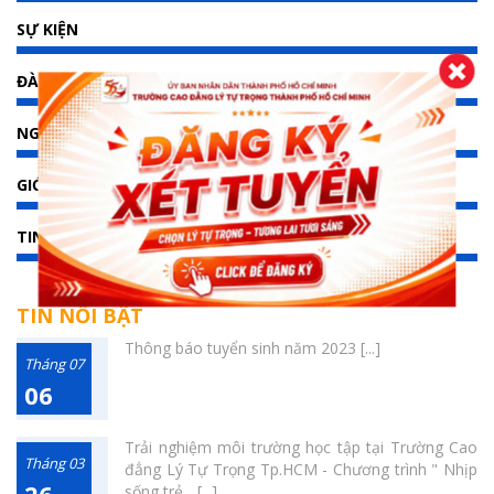
SỰ KIỆN
ĐÀO TẠO
NGHIÊN CỨU KHOA HỌC
GIỚI THIỆU
TIN TỨC
TIN NỖI BẬT
Thông báo tuyển sinh năm 2023 [...]
Tháng 07
06
Trải nghiệm môi trường học tập tại Trường Cao
Tháng 03
đẳng Lý Tự Trọng Tp.HCM - Chương trình " Nhịp
sống trẻ... [...]