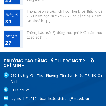
26
Thông báo về việc lịch học Thời khoá Biểu khoá
Tháng 09
2021 năm học 2021-2022 - Cao đẳng hệ 4 năm(
30
Mã khoá h... [...]
Thông báo (số 2) đóng học phí HK2 năm học
Tháng 05
2020-2021 [...]
27
TRƯỜNG CAO ĐẲNG LÝ TỰ TRỌNG TP. HỒ
CHÍ MINH
390 Hoàng Văn Thụ, Phường Tân Sơn Nhất, TP. Hồ Chí
Minh
LTTC.edu.vn
tuyensinh@LTTC.edu.vn hoặc lytutrong@lttc.edu.vn