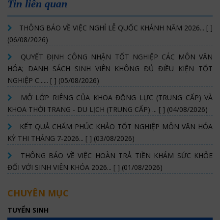
Tin liên quan
THÔNG BÁO VỀ VIỆC NGHỈ LỄ QUỐC KHÁNH NĂM 2026... [ ]
(06/08/2026)
QUYẾT ĐỊNH CÔNG NHẬN TỐT NGHIỆP CÁC MÔN VĂN
HÓA; DANH SÁCH SINH VIÊN KHÔNG ĐỦ ĐIỀU KIỆN TỐT
NGHIỆP C...... [ ] (05/08/2026)
MỞ LỚP RIÊNG CỦA KHOA ĐỘNG LỰC (TRUNG CẤP) VÀ
KHOA THỜI TRANG - DU LỊCH (TRUNG CẤP) ... [ ] (04/08/2026)
KẾT QUẢ CHẤM PHÚC KHẢO TỐT NGHIỆP MÔN VĂN HÓA
KỲ THI THÁNG 7-2026... [ ] (03/08/2026)
THÔNG BÁO VỀ VIỆC HOÀN TRẢ TIỀN KHÁM SỨC KHỎE
ĐỐI VỚI SINH VIÊN KHÓA 2026... [ ] (01/08/2026)
CHUYÊN MỤC
TUYỂN SINH