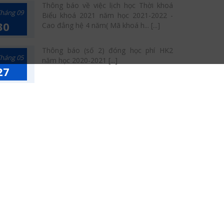
Thông báo về việc lịch học Thời khoá
háng 09
Biểu khoá 2021 năm học 2021-2022 -
30
Cao đẳng hệ 4 năm( Mã khoá h... [...]
Thông báo (số 2) đóng học phí HK2
háng 05
năm học 2020-2021 [...]
27