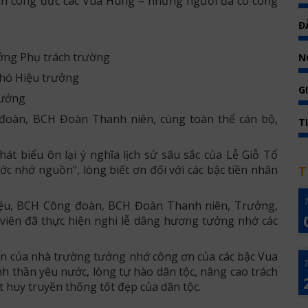
n công đức các Vua Hùng – những người đã có công
Đ
ưởng Phụ trách trường
N
Phó Hiệu trưởng
G
rưởng
đoàn, BCH Đoàn Thanh niên, cùng toàn thể cán bộ,
T
át biểu ôn lại ý nghĩa lịch sử sâu sắc của Lễ Giỗ Tổ
 nhớ nguồn", lòng biết ơn đối với các bậc tiền nhân
T
T
Hiệu, BCH Công đoàn, BCH Đoàn Thanh niên, Trưởng,
 viên đã thực hiện nghi lễ dâng hương tưởng nhớ các
iên của nhà trường tưởng nhớ công ơn của các bậc Vua
T
nh thần yêu nước, lòng tự hào dân tộc, nâng cao trách
t huy truyền thống tốt đẹp của dân tộc.