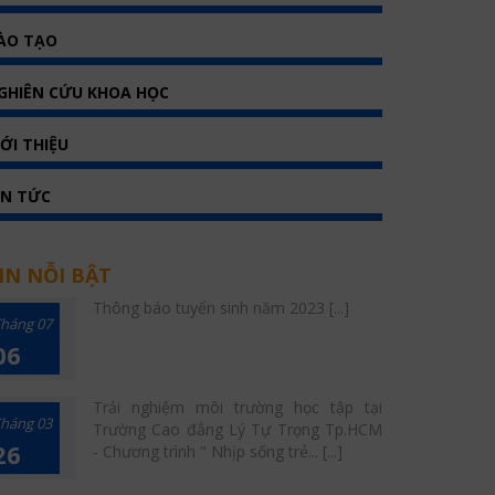
ÀO TẠO
GHIÊN CỨU KHOA HỌC
IỚI THIỆU
IN TỨC
IN NỖI BẬT
Thông báo tuyển sinh năm 2023 [...]
háng 07
06
Trải nghiệm môi trường học tập tại
háng 03
Trường Cao đẳng Lý Tự Trọng Tp.HCM
26
- Chương trình " Nhịp sống trẻ... [...]