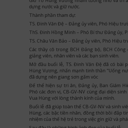
Giỗ Tổ Hùng Vương nhằm tưởng nhớ và tri â
dựng nước và giữ nước.
Thành phần tham dự:
TS. Đinh Văn Đệ – Đảng ủy viên, Phó Hiệu tr
ThS. Đinh Hồng Minh – Phó Bí thư Đảng ủy, 
TS. Châu Văn Bảo – Đảng ủy viên, Phó Hiệu t
Các thầy cô trong BCH Đảng bộ, BCH Công 
giảng viên, nhân viên và các bạn sinh viên.
Mở đầu buổi lễ, TS. Đinh Văn Đệ đã có bài ph
Hùng Vương, nhấn mạnh tinh thần "Uống nước
đã dựng nên giang sơn gấm vóc
Để thể hiện sự tri ân, Đảng ủy, Ban Giám 
Phó các đơn vị, CB-GV-NV cùng đại diện sinh
Vua Hùng với lòng thành kính của mình.
Buổi lễ đã giúp toàn thể CB-GV-NV và sinh v
Hùng, các bậc tiền nhân, đồng thời bồi đắp ti
nhiệm của thế hệ trẻ trong việc gìn giữ và phá
Sau đây là những hình ảnh đẹp của buổi lễ.