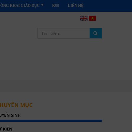
CÔNG KHAI GIÁO DỤC
RSS
LIÊN HỆ
HUYÊN MỤC
UYỂN SINH
Ự KIỆN