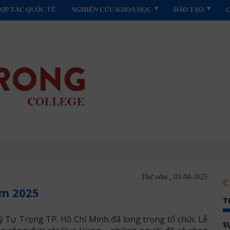
ỢP TÁC QUỐC TẾ
NGHIÊN CỨU KHOA HỌC
ĐÀO TẠO
Thứ năm , 03-04-2025
C
ăm 2025
T
ý Tự Trọng TP. Hồ Chí Minh đã long trọng tổ chức Lễ
S