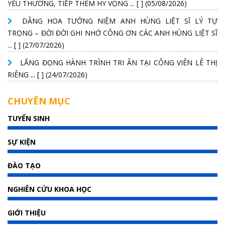
YÊU THƯƠNG, TIẾP THÊM HY VỌNG ... [ ] (05/08/2026)
DÂNG HOA TƯỞNG NIỆM ANH HÙNG LIỆT SĨ LÝ TỰ
TRỌNG – ĐỜI ĐỜI GHI NHỚ CÔNG ƠN CÁC ANH HÙNG LIỆT SĨ
... [ ] (27/07/2026)
LẮNG ĐỌNG HÀNH TRÌNH TRI ÂN TẠI CÔNG VIÊN LÊ THỊ
RIÊNG ... [ ] (24/07/2026)
CHUYÊN MỤC
TUYỂN SINH
SỰ KIỆN
ĐÀO TẠO
NGHIÊN CỨU KHOA HỌC
GIỚI THIỆU