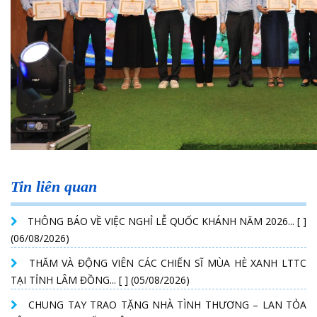
Tin liên quan
THÔNG BÁO VỀ VIỆC NGHỈ LỄ QUỐC KHÁNH NĂM 2026... [ ]
(06/08/2026)
THĂM VÀ ĐỘNG VIÊN CÁC CHIẾN SĨ MÙA HÈ XANH LTTC
TẠI TỈNH LÂM ĐỒNG... [ ] (05/08/2026)
CHUNG TAY TRAO TẶNG NHÀ TÌNH THƯƠNG – LAN TỎA