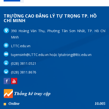
TRƯỜNG CAO ĐẲNG LÝ TỰ TRỌNG TP. HỒ
CHÍ MINH
390 Hoàng Văn Thụ, Phường Tân Sơn Nhất, TP. Hồ Chí
Minh
LTTC.edu.vn
tuyensinh@LTTC.edu.vn hoặc lytutrong@lttc.edu.vn
(028) 3811.0521
(028) 3811.8676
Online
10.005