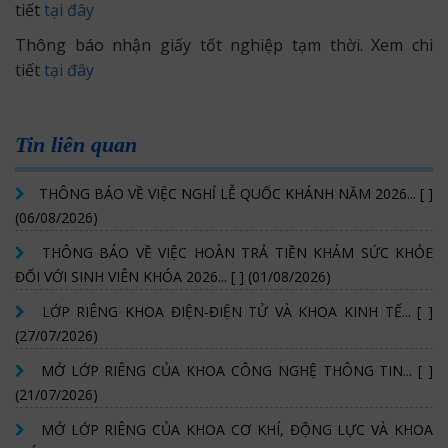
tiết
tại đây
Thông báo nhận giấy tốt nghiệp tạm thời. Xem chi
tiết
tại đây
Tin liên quan
THÔNG BÁO VỀ VIỆC NGHỈ LỄ QUỐC KHÁNH NĂM 2026... [ ]
(06/08/2026)
THÔNG BÁO VỀ VIỆC HOÀN TRẢ TIỀN KHÁM SỨC KHỎE
ĐỐI VỚI SINH VIÊN KHÓA 2026... [ ] (01/08/2026)
LỚP RIÊNG KHOA ĐIỆN-ĐIỆN TỬ VÀ KHOA KINH TẾ... [ ]
(27/07/2026)
MỞ LỚP RIÊNG CỦA KHOA CÔNG NGHỆ THÔNG TIN... [ ]
(21/07/2026)
MỞ LỚP RIÊNG CỦA KHOA CƠ KHÍ, ĐỘNG LỰC VÀ KHOA