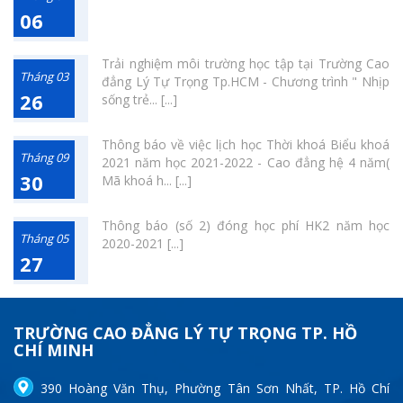
06
Trải nghiệm môi trường học tập tại Trường Cao
Tháng 03
đẳng Lý Tự Trọng Tp.HCM - Chương trình " Nhịp
26
sống trẻ... [...]
Thông báo về việc lịch học Thời khoá Biểu khoá
Tháng 09
2021 năm học 2021-2022 - Cao đẳng hệ 4 năm(
30
Mã khoá h... [...]
Thông báo (số 2) đóng học phí HK2 năm học
Tháng 05
2020-2021 [...]
27
TRƯỜNG CAO ĐẲNG LÝ TỰ TRỌNG TP. HỒ
CHÍ MINH
390 Hoàng Văn Thụ, Phường Tân Sơn Nhất, TP. Hồ Chí