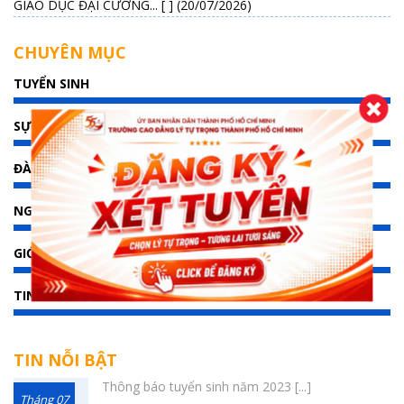
GIÁO DỤC ĐẠI CƯƠNG... [ ] (20/07/2026)
CHUYÊN MỤC
TUYỂN SINH
SỰ KIỆN
ĐÀO TẠO
NGHIÊN CỨU KHOA HỌC
GIỚI THIỆU
TIN TỨC
TIN NỖI BẬT
Thông báo tuyển sinh năm 2023 [...]
Tháng 07