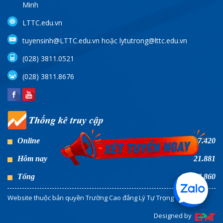
Minh
LTTC.edu.vn
tuyensinh@LTTC.edu.vn hoặc lytutrong@lttc.edu.vn
(028) 3811.0521
(028) 3811.8676
Online
7.420
Hôm nay
21.881
Tổng
46.968.860
Website thuộc bản quyền Trường Cao đẳng Lý Tự Trọng TP HCM
Designed by