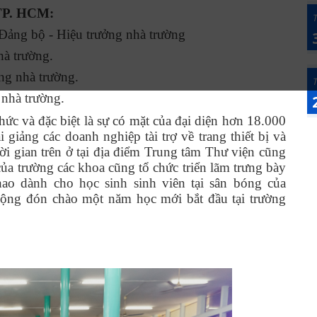
TP. HCM:
T
Đảng bộ - Hiệu trưởng nhà trường
hà trường.
ng nhà trường.
T
 nhà trường.
hức và đặc biệt là sự có mặt của đại diện hơn 18.000
 giảng các doanh nghiệp tài trợ về trang thiết bị và
ời gian trên ở tại địa điểm Trung tâm Thư viện cũng
của trường các khoa cũng tổ chức triển lãm trưng bày
hao dành cho học sinh sinh viên tại sân bóng của
động đón chào một năm học mới bắt đầu tại trường