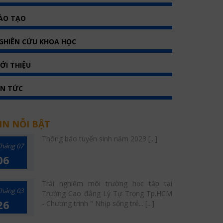
ÀO TẠO
GHIÊN CỨU KHOA HỌC
IỚI THIỆU
IN TỨC
IN NỖI BẬT
Thông báo tuyển sinh năm 2023 [...]
háng 07
06
Trải nghiệm môi trường học tập tại
háng 03
Trường Cao đẳng Lý Tự Trọng Tp.HCM
26
- Chương trình " Nhịp sống trẻ... [...]