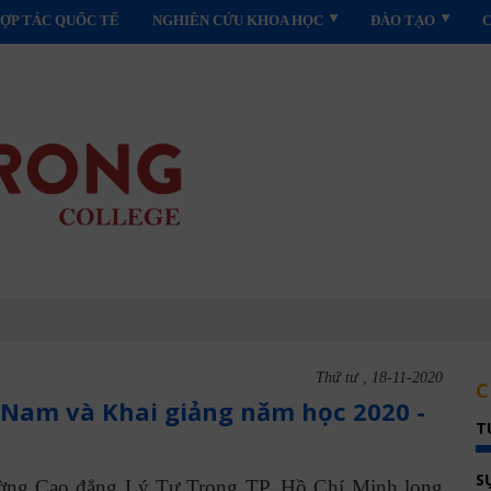
ỢP TÁC QUỐC TẾ
NGHIÊN CỨU KHOA HỌC
ĐÀO TẠO
Thứ tư , 18-11-2020
C
 Nam và Khai giảng năm học 2020 -
T
S
ờng Cao đẳng Lý Tự Trọng TP. Hồ Chí Minh long