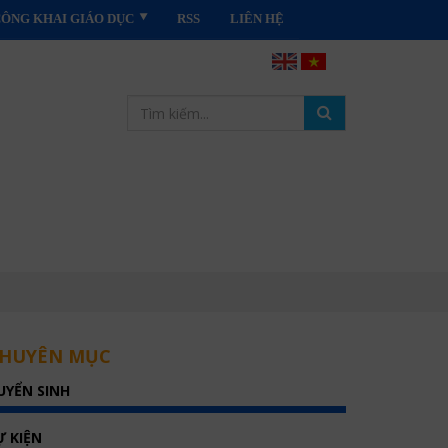
CÔNG KHAI GIÁO DỤC
RSS
LIÊN HỆ
HUYÊN MỤC
UYỂN SINH
Ự KIỆN