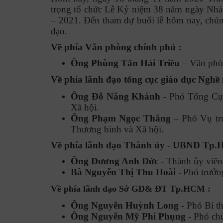
trọng tổ chức Lễ Kỷ niệm 38 năm ngày Nhà
– 2021. Đến tham dự buổi lễ hôm nay, chúng
đạo.
Về phía Văn phòng chính phủ :
Ông Phùng Tấn Hải Triều
– Văn phò
Về phía lãnh đạo tổng cục giáo dục Nghề
Ông Đỗ Năng Khánh
- Phó Tổng Cụ
Xã hội.
Ông Phạm Ngọc Thắng
– Phó Vụ t
Thương binh và Xã hội.
Về phía lãnh đạo Thành ủy - UBND Tp
Ông
Dương Anh Đức
- Thành ủy viê
Bà Nguyễn Thị Thu Hoài -
Phó trưở
Về phía lãnh đạo Sở GD& ĐT Tp.HCM :
Ông Nguyễn Huỳnh Long
- Phó Bí t
Ông Nguyễn Mỹ Phi Phụng
- Phó c