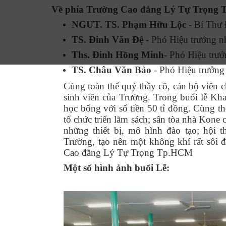
Về phía
Trường Cao đẳng Lý Tự Trọng 
NGƯT. TS. Phạm Hữu Lộc
- Bí Thư 
TS. Đinh Văn Đệ
- Phó Hiệu trưởng n
Ths. Đinh Hồng Minh
- Phó Hiệu trưở
TS. Châu Văn Bảo
- Phó Hiệu trưởng
Cùng toàn thể quý thầy cô, cán bộ viên c
sinh viên của Trường. Trong buổi lễ Khai
học bổng với số tiền 50 tỉ đồng. Cùng th
tổ chức triển lãm sách; sân tòa nhà Kone 
những thiết bị, mô hình đào tạo; hội t
Trường, tạo nên một không khí rất sôi 
Cao đẳng Lý Tự Trọng Tp.HCM
Một số hình ảnh buổi Lễ: