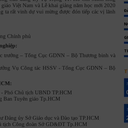
 giáo Việt Nam và Lễ khai giảng năm học mới 2020
Đ
 ta rất vinh dự vui mừng được đón tiếp các vị lãnh
N
ng Chính phủ
G
 nghiệp:
T
c trưởng – Tổng Cục GDNN – Bộ Thương binh và
rưởng Vụ Công tác HSSV - Tổng Cục GDNN – Bộ
T
.HCM:
T
n - Phó Chủ tịch UBND TP.HCM
ng Ban Tuyên giáo Tp.HCM
T
hư Đảng ủy Sở Giáo dục và Đào tạo TP.HCM
hủ tịch Công đoàn Sở GD&ĐT Tp.HCM