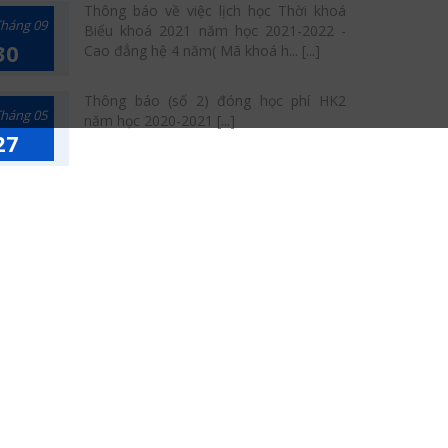
Thông báo về việc lịch học Thời khoá
háng 09
Biểu khoá 2021 năm học 2021-2022 -
30
Cao đẳng hệ 4 năm( Mã khoá h... [...]
Thông báo (số 2) đóng học phí HK2
háng 05
năm học 2020-2021 [...]
27