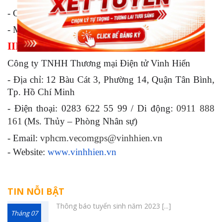
- Có đào tạo kỹ năng.
- Mức lương: Thỏa thuận.
III. THÔNG TIN LIÊN HỆ
Công ty TNHH Thương mại Điện tử Vinh Hiển
- Địa chỉ: 12 Bàu Cát 3, Phường 14, Quận Tân Bình,
Tp. Hồ Chí Minh
- Điện thoại: 0283 622 55 99 / Di động:
0911 888
161
(Ms. Thủy – Phòng Nhân sự)
- Email:
vphcm.vecomgps@vinhhien.vn
- Website:
www.vinhhien.vn
TIN NỖI BẬT
Thông báo tuyển sinh năm 2023 [...]
Tháng 07