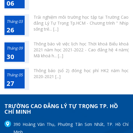
06
Trải nghiệm môi trường học tập tại Trường Cao
Tháng 03
đẳng Lý Tự Trọng Tp.HCM - Chương trình " Nhịp
26
sống trẻ... [...]
Thông báo về việc lịch học Thời khoá Biểu khoá
Tháng 09
2021 năm học 2021-2022 - Cao đẳng hệ 4 năm(
30
Mã khoá h... [...]
Thông báo (số 2) đóng học phí HK2 năm học
Tháng 05
2020-2021 [...]
27
TRƯỜNG CAO ĐẲNG LÝ TỰ TRỌNG TP. HỒ
CHÍ MINH
390 Hoàng Văn Thụ, Phường Tân Sơn Nhất, TP. Hồ Chí
Minh