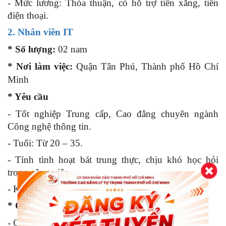
- Mức lương: Thỏa thuận, có hỗ trợ tiền xăng, tiền
điện thoại.
2. Nhân viên IT
* Số lượng:
02 nam
* Nơi làm việc:
Quận Tân Phú, Thành phố Hồ Chí
Minh
* Yêu cầu
- Tốt nghiệp Trung cấp, Cao đẳng chuyên ngành
Công nghệ thông tin.
- Tuổi: Từ 20 – 35.
- Tính tình hoạt bát trung thực, chịu khó học hỏi
trong công việc.
- Không yêu cầu kinh nghiệm.
* Quyền lợi
- Công việc ổn định lâu dài.