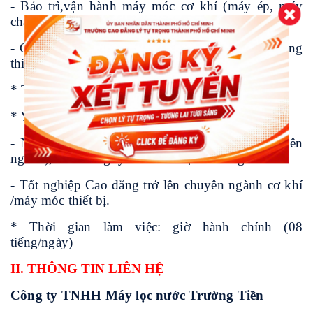
- Bảo trì,vận hành máy móc cơ khí (máy ép, máy
chấn, máy cắt kim loại..)
- Các công việc chính: chuyên về sản xuất gia công
thiết bị, máy lọc nước vỏ inox.
* Thu nhập: >10.000.000 đồng/tháng
* Yêu cầu:
- Nhận sinh viên chưa kinh nghiệm ( đúng chuyên
ngành), bên Công ty sẽ có đào tạo lành nghề.
- Tốt nghiệp Cao đẳng trở lên chuyên ngành cơ khí
/máy móc thiết bị.
* Thời gian làm việc: giờ hành chính (08
tiếng/ngày)
II. THÔNG TIN LIÊN HỆ
Công ty TNHH Máy lọc nước Trường Tiền