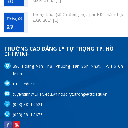
30
Mã khoá h... [...]
Thông báo (số 2) đóng học phí HK2 năm học
Tháng 05
2020-2021 [...]
27
TRƯỜNG CAO ĐẲNG LÝ TỰ TRỌNG TP. HỒ
CHÍ MINH
390 Hoàng Văn Thụ, Phường Tân Sơn Nhất, TP. Hồ Chí
Minh
LTTC.edu.vn
tuyensinh@LTTC.edu.vn hoặc lytutrong@lttc.edu.vn
(028) 3811.0521
(028) 3811.8676