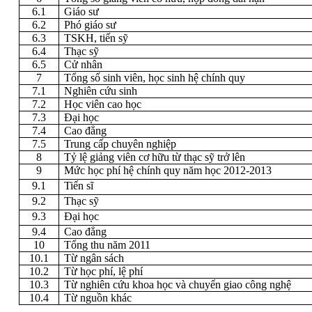
6.1
Giáo sư
6.2
Phó giáo sư
6.3
TSKH, tiến sỹ
6.4
Thạc sỹ
6.5
Cử nhân
7
Tổng số sinh viên, học sinh hệ chính quy
7.1
Nghiên cứu sinh
7.2
Học viên cao học
7.3
Đại học
7.4
Cao đẳng
7.5
Trung cấp chuyên nghiệp
8
Tỷ lệ giảng viên cơ hữu từ thạc sỹ trở lên
9
Mức học phí hệ chính quy năm học 2012-2013
9.1
Tiến sĩ
9.2
Thạc sỹ
9.3
Đại học
9.4
Cao đẳng
10
Tổng thu năm 2011
10.1
Từ ngân sách
10.2
Từ học phí, lệ phí
10.3
Từ nghiên cứu khoa học và chuyển giao công nghệ
10.4
Từ nguồn khác